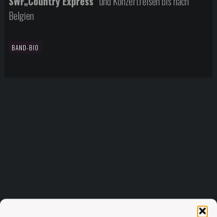
SWF„Country Express“
und Konzertreisen bis nach
Belgien
BAND-BIO